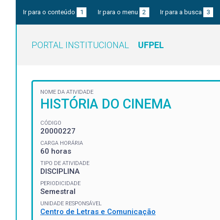
Ir para o conteúdo
1
Ir para o menu
2
Ir para a busca
3
PORTAL INSTITUCIONAL
UFPEL
NOME DA ATIVIDADE
HISTÓRIA DO CINEMA
CÓDIGO
20000227
CARGA HORÁRIA
60 horas
TIPO DE ATIVIDADE
DISCIPLINA
PERIODICIDADE
Semestral
UNIDADE RESPONSÁVEL
Centro de Letras e Comunicação