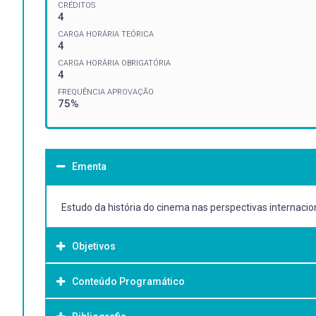
CRÉDITOS
4
CARGA HORÁRIA TEÓRICA
4
CARGA HORÁRIA OBRIGATÓRIA
4
FREQUÊNCIA APROVAÇÃO
75%
Ementa
Estudo da história do cinema nas perspectivas internaciona
Objetivos
Conteúdo Programático
Objetivo Geral:
Estudar as principais tendências da produção cinematográf