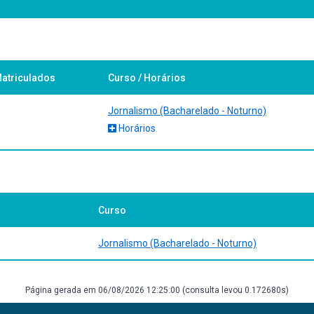
ricana
apirus, 2008. BERNARDET, Jean Claude. O que é cinema. São Paulo: Bras
atriculados
Curso / Horários
Jornalismo (Bacharelado - Noturno)
Horários
Curso
Jornalismo (Bacharelado - Noturno)
Página gerada em 06/08/2026 12:25:00 (consulta levou 0.172680s)