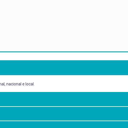
l, nacional e local.
ica ao longo do século XX no plano internacional e local.