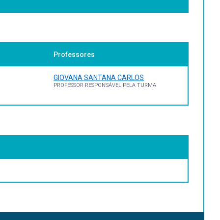
iliense, 1985. MASCARELLO, Fernando (Org.). História do
Professores
GIOVANA SANTANA CARLOS
PROFESSOR RESPONSÁVEL PELA TURMA