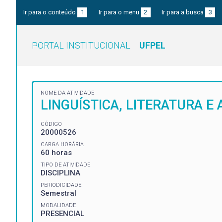
Ir para o conteúdo
1
Ir para o menu
2
Ir para a busca
3
PORTAL INSTITUCIONAL
UFPEL
NOME DA ATIVIDADE
LINGUÍSTICA, LITERATURA E 
CÓDIGO
20000526
CARGA HORÁRIA
60 horas
TIPO DE ATIVIDADE
DISCIPLINA
PERIODICIDADE
Semestral
MODALIDADE
PRESENCIAL