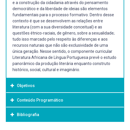
e a construção da cidadania através do pensamento
democrático e da liberdade de ideias são elementos
fundamentais para o processo formativo. Dentro desse
contexto é que se desenvolvem as relações entre
literatura (com a sua diversidade conceitual) e as
questões étnico-raciais, de gênero, sobre a sexualidade;
tudo isso marcado pelo respeito às diferenças e aos
recursos naturais que não são exclusividade de uma
única geração. Nesse sentido, o componente curricular
Literatura Africana de Língua Portuguesa prevê o estudo
panorâmico da produção literária enquanto construto
histórico, social, cultural e imaginário.
Objetivos
Conteúdo Programático
Objetivo Geral:
Objetivo Geral:
Bibliografia
1. A condição colonial: a presença portuguesa na África.
Oportunizar ao aluno o conhecimento da produção
2. A formação das literaturas africanas de língua
literária dos países africanos de língua portuguesa.
portuguesa.