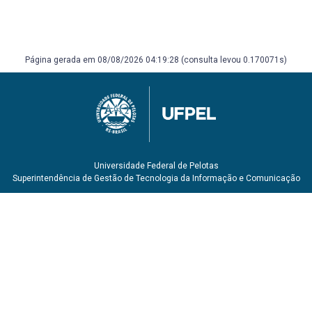
Cabo Verde, Moçambique e S. Tomé e Príncipe. Porto:
Afrontamento, 1992. FANON, Frantz. Os condenados da
terra. Juiz de Fora: Ed. UFJF, 2005. MATA, Inocência.
Diálogo com as ilhas: sobre cultura e literatura de São
Tomé e Príncipe. Lisboa: Edições Colibri, 1998.
Página gerada em 08/08/2026 04:19:28 (consulta levou 0.170071s)
Universidade Federal de Pelotas
Superintendência de Gestão de Tecnologia da Informação e Comunicação