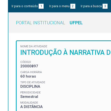
Ir para o conteúdo
1
Ir para o menu
2
Ir para a busca
3
PORTAL INSTITUCIONAL
UFPEL
NOME DA ATIVIDADE
INTRODUÇÃO À NARRATIVA D
CÓDIGO
20000897
CARGA HORÁRIA
60 horas
TIPO DE ATIVIDADE
DISCIPLINA
PERIODICIDADE
Semestral
MODALIDADE
A DISTÂNCIA