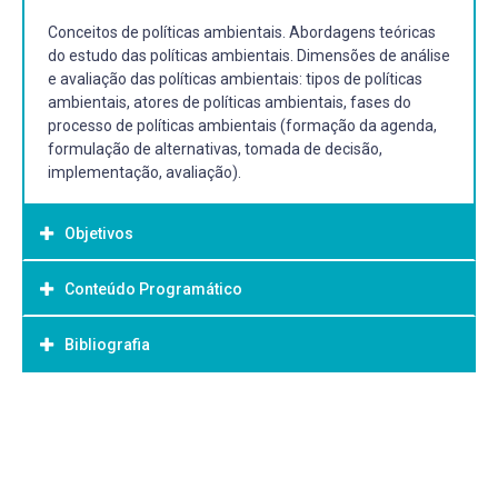
Conceitos de políticas ambientais. Abordagens teóricas
do estudo das políticas ambientais. Dimensões de análise
e avaliação das políticas ambientais: tipos de políticas
ambientais, atores de políticas ambientais, fases do
processo de políticas ambientais (formação da agenda,
formulação de alternativas, tomada de decisão,
implementação, avaliação).
Objetivos
Conteúdo Programático
Objetivo Geral:
GERAL: Proporcionar ao aluno o conhecimento teórico e
Bibliografia
prático sobre análise e avaliação de políticas ambientais.
ESPECÍFICOS: apresentar os principais instrumentos de
análise e avaliação de políticas ambientais, identificar as
Bibliografia Básica:
fases do processo de políticas ambientais e apresentar os
DIAS, Reinaldo; MATOS, Fernanda Costa de. Políticas
principais modelos de análise e avaliação de políticas
públicas: princípios, propósitos e processos. São Paulo:
ambientais.
Atlas, 2012. Recurso online. ISBN 9788522484478.