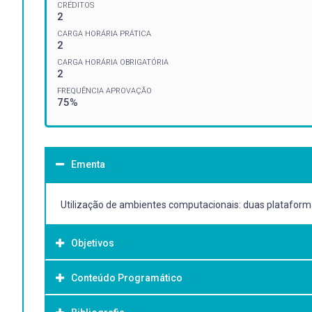
CRÉDITOS
2
CARGA HORÁRIA PRÁTICA
2
CARGA HORÁRIA OBRIGATÓRIA
2
FREQUÊNCIA APROVAÇÃO
75%
Ementa
Utilização de ambientes computacionais: duas plataformas 
Objetivos
Conteúdo Programático
Objetivo Geral:
Esta disciplina tem como objetivo apresentar aos alunos 