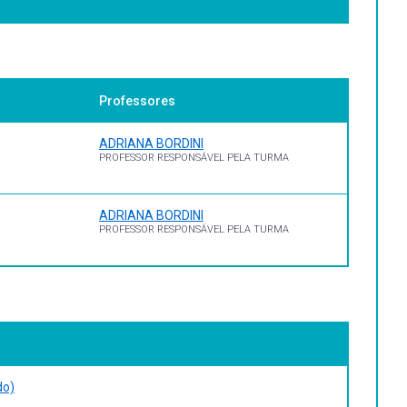
ão,
 redes de computadores.
Professores
9. 272 p.
ADRIANA BORDINI
PROFESSOR RESPONSÁVEL PELA TURMA
ADRIANA BORDINI
PROFESSOR RESPONSÁVEL PELA TURMA
and techniques for computer typesetting).
do)