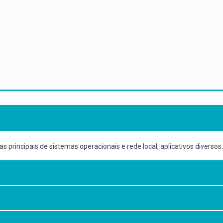
principais de sistemas operacionais e rede local, aplicativos diversos.
as diferentes plataformas computacionais existentes, estudando e exer