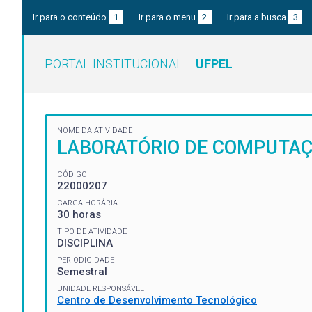
Ir para o conteúdo
1
Ir para o menu
2
Ir para a busca
3
PORTAL INSTITUCIONAL
UFPEL
NOME DA ATIVIDADE
LABORATÓRIO DE COMPUTA
CÓDIGO
22000207
CARGA HORÁRIA
30 horas
TIPO DE ATIVIDADE
DISCIPLINA
PERIODICIDADE
Semestral
UNIDADE RESPONSÁVEL
Centro de Desenvolvimento Tecnológico