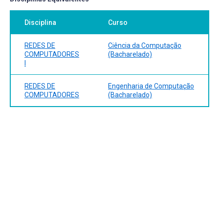
• Roteamento
Sergio. Redes de computadores: das LANS, MANS e
• Controle de congestionamento
WANS as redes ATM. 2. ed. rev. e ampl. Rio de Janeiro:
• IP
Disciplina
Curso
Campus, 1995. 705 p. ISBN 857001998X
5. Camada de Enlace de Dados
DANTAS. MARIO. Tecnologias de redes de comunicação e
• Introdução
REDES DE
Ciência da Computação
computadores: Mario Dantas. Rio de Janeiro: Axcel Books,
• Delimitação de quadros
COMPUTADORES
(Bacharelado)
2002. 328 p. ISBN 8573231696
I
• Controle de fluxo
CEREDA, Ronaldo Luiz Dias. ATM: o futuro das redes. São
• Controle de erros
Paulo: Makron Books, 1997. 178 p.
• Acesso ao meio
REDES DE
Engenharia de Computação
SILVEIRA, Jorge Luis da. Comunicação de dados e
• PPP
COMPUTADORES
(Bacharelado)
sistemas de teleprocessamento. São Paulo: Makron
• Ethernet
Books; Rio de Janeiro : EMBRATEL, 1991. 199 p
6. Camada Física
BISHOP, Matt. Introduction to computer security. Boston:
• Introdução
AddisonWesley, 2008. 747 p. ISBN 9780321247445
• Ruído
• Meios de transmissão
• Codificação de dados
7. Introdução à Segurança de Redes
• Introdução
• Conceitos de criptografia
• Controle de acesso
• Estudo de caso
8. Introdução ao Gerenciamento de Redes