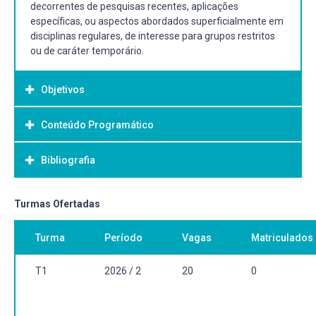
decorrentes de pesquisas recentes, aplicações
específicas, ou aspectos abordados superficialmente em
disciplinas regulares, de interesse para grupos restritos
ou de caráter temporário.
Objetivos
Conteúdo Programático
Objetivo Geral:
Tomar conhecimento de tópicos relacionados com
Bibliografia
inovações tecnológicas recentes, aplicações específicas,
ou aspectos abordados superficialmente em disciplinas
regulares, de acordo com as normas estabelecidas pelo
Bibliografia Básica:
Turmas Ofertadas
colegiado do curso.
Livros, artigos em periódicos científicos, apostilas,
Turma
Período
Vagas
Matriculados
manuais e demais referências relacionadas à disciplina
previamente aprovada pelo colegiado do curso.
T1
2026 / 2
20
0