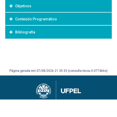
Objetivos
Conteúdo Programático
Objetivo Geral:
Oportunizar ao aluno a elaboração do trabalho de
Bibliografia
conclusão de curso.
Bibliografia Básica:
Bibliografia será definida de acordo com temas da
ementa.
Página gerada em 07/08/2026 21:35:33 (consulta levou 0.077466s)
Universidade Federal de Pelotas
Superintendência de Gestão de Tecnologia da Informação e Comunicação