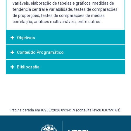
variáveis, elaboração de tabelas e gráficos, medidas de
tendência central e variabilidade, testes de comparações
de proporções, testes de comparações de médias,
correlação, análises multivariáveis, entre outros.
Objetivos
Conteúdo Programático
Objetivo Geral:
Na estrutura organizacional das disciplinas do
Bibliografia
PPGEF/UFPel não conta(m) o(s) objetivo(s) das
disciplinas.
Bibliografia Básica:
– Barros MV, Reis RS, Hallal PC, Florindo AA, Farias Jr JC.
Análise de dados em saúde. Londrina: Midiograf, 2012. –
Altman, DG. Practical statistics for medical research.
Página gerada em 07/08/2026 09:34:19 (consulta levou 0.075916s)
London: Chapman & Hall, 1991. – Kirkwood B, Sterne J.
Essential of medical statistics. London: Blackwell Science,
2003.