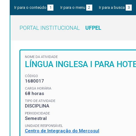
Ir para o conteúdo
1
Ir para o menu
2
Ir para a busca
3
PORTAL INSTITUCIONAL
UFPEL
NOME DA ATIVIDADE
LÍNGUA INGLESA I PARA HOT
CÓDIGO
1680017
CARGA HORÁRIA
68 horas
TIPO DE ATIVIDADE
DISCIPLINA
PERIODICIDADE
Semestral
UNIDADE RESPONSÁVEL
Centro de Integração do Mercosul