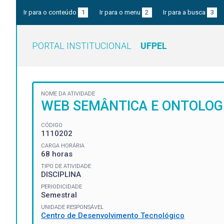
Ir para o conteúdo
1
Ir para o menu
2
Ir para a busca
3
PORTAL INSTITUCIONAL
UFPEL
NOME DA ATIVIDADE
WEB SEMÂNTICA E ONTOLOG
CÓDIGO
1110202
CARGA HORÁRIA
68 horas
TIPO DE ATIVIDADE
DISCIPLINA
PERIODICIDADE
Semestral
UNIDADE RESPONSÁVEL
Centro de Desenvolvimento Tecnológico