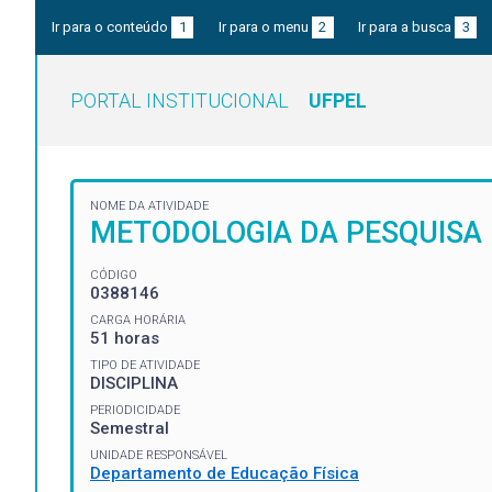
Ir para o conteúdo
1
Ir para o menu
2
Ir para a busca
3
PORTAL INSTITUCIONAL
UFPEL
NOME DA ATIVIDADE
METODOLOGIA DA PESQUISA 
CÓDIGO
0388146
CARGA HORÁRIA
51 horas
TIPO DE ATIVIDADE
DISCIPLINA
PERIODICIDADE
Semestral
UNIDADE RESPONSÁVEL
Departamento de Educação Física