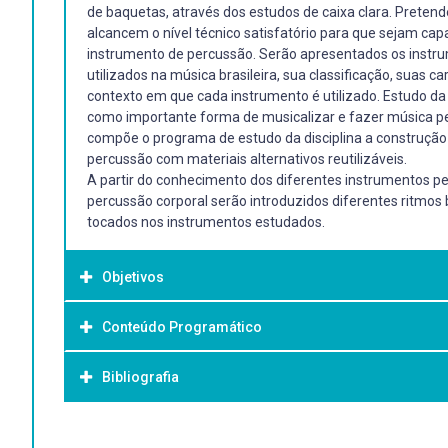
de baquetas, através dos estudos de caixa clara. Pretend
alcancem o nível técnico satisfatório para que sejam ca
instrumento de percussão. Serão apresentados os instr
utilizados na música brasileira, sua classificação, suas car
contexto em que cada instrumento é utilizado. Estudo da
como importante forma de musicalizar e fazer música pe
compõe o programa de estudo da disciplina a construção
percussão com materiais alternativos reutilizáveis.
A partir do conhecimento dos diferentes instrumentos pe
percussão corporal serão introduzidos diferentes ritmos 
tocados nos instrumentos estudados.
Objetivos
Conteúdo Programático
Objetivo Geral:
Objetivo(s) Geral(ais):
Bibliografia
- Introdução à técnica de caixa clara;
Oportunizar o estudo de percussão como ferramenta pe
- Estudos dos ritmos brasileiros;
acadêmica do educador musical.
- Estudos das música indígena e afro-brasileira;
Bibliografia Básica:
- Estudo da Percussão corporal;