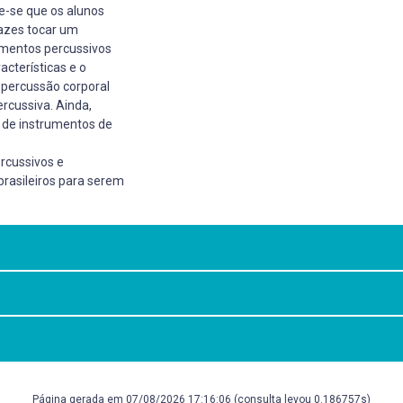
e-se que os alunos
pazes tocar um
umentos percussivos
acterísticas e o
 percussão corporal
rcussiva. Ainda,
 de instrumentos de
rcussivos e
brasileiros para serem
dagógica na formação
Página gerada em 07/08/2026 17:16:06 (consulta levou 0.186757s)