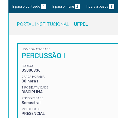
Ir para o conteúdo
1
Ir para o menu
2
Ir para a busca
3
PORTAL INSTITUCIONAL
UFPEL
NOME DA ATIVIDADE
PERCUSSÃO I
CÓDIGO
05000336
CARGA HORÁRIA
30 horas
TIPO DE ATIVIDADE
DISCIPLINA
PERIODICIDADE
Semestral
MODALIDADE
PRESENCIAL