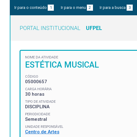
Ir para o conteúdo
1
Ir para o menu
2
Ir para a busca
3
PORTAL INSTITUCIONAL
UFPEL
NOME DA ATIVIDADE
ESTÉTICA MUSICAL
CÓDIGO
05000657
CARGA HORÁRIA
30 horas
TIPO DE ATIVIDADE
DISCIPLINA
PERIODICIDADE
Semestral
UNIDADE RESPONSÁVEL
Centro de Artes