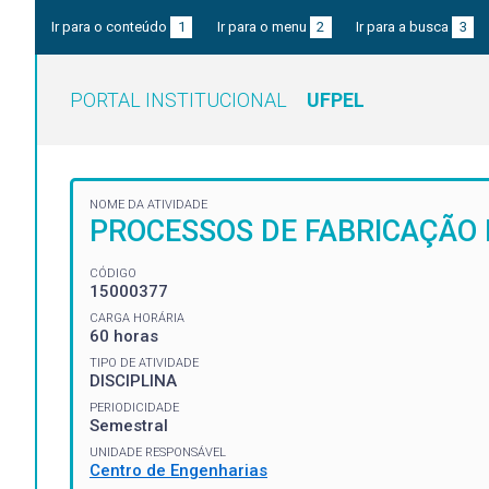
Ir para o conteúdo
1
Ir para o menu
2
Ir para a busca
3
PORTAL INSTITUCIONAL
UFPEL
NOME DA ATIVIDADE
PROCESSOS DE FABRICAÇÃO
CÓDIGO
15000377
CARGA HORÁRIA
60 horas
TIPO DE ATIVIDADE
DISCIPLINA
PERIODICIDADE
Semestral
UNIDADE RESPONSÁVEL
Centro de Engenharias