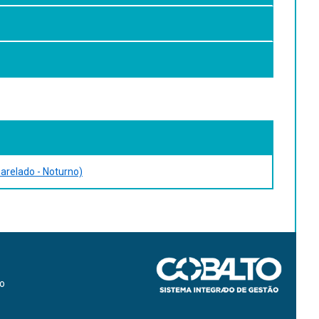
arelado - Noturno)
o. Barcelona: Científico Médica, 1970. 2 v.
 Blücher, 1992. 494 p.
ão