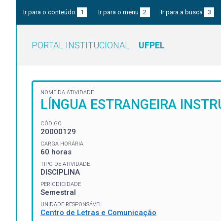
Ir para o conteúdo
1
Ir para o menu
2
Ir para a busca
3
PORTAL INSTITUCIONAL
UFPEL
NOME DA ATIVIDADE
LÍNGUA ESTRANGEIRA INSTR
CÓDIGO
20000129
CARGA HORÁRIA
60 horas
TIPO DE ATIVIDADE
DISCIPLINA
PERIODICIDADE
Semestral
UNIDADE RESPONSÁVEL
Centro de Letras e Comunicação