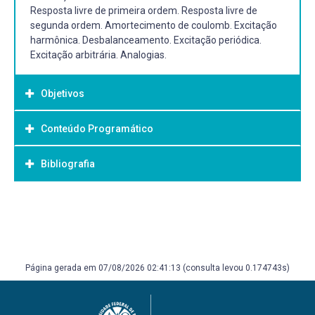
Resposta livre de primeira ordem. Resposta livre de
segunda ordem. Amortecimento de coulomb. Excitação
harmônica. Desbalanceamento. Excitação periódica.
Excitação arbitrária. Analogias.
Objetivos
Conteúdo Programático
Objetivo Geral:
Fornecer aos alunos os conceitos e as ferramentas
Bibliografia
básicas necessários para a modelagem matemática, a
análise e a simulação de sistemas dinâmicos.
Capacitar o aluno a utilizar ferramentas computacionais
Bibliografia Básica:
voltadas à análise, simulação e projeto de sistemas de
RAO, Singiresu. Vibrações mecânicas. 4.ed. São Paulo:
controle.
Pearson Prentice Hall, 2008. xix, 424p. ISBN
9788576052005
Página gerada em 07/08/2026 02:41:13 (consulta levou 0.174743s)
OGATA, Katsuhiko. Engenharia de controle moderno. 4. ed.
São Paulo: Pearson Prentice Hall, 2003. 788 p. ISBN
9788587918239.