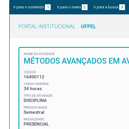
Ir para o conteúdo
1
Ir para o menu
2
Ir para a busca
3
PORTAL INSTITUCIONAL
UFPEL
NOME DA ATIVIDADE
MÉTODOS AVANÇADOS EM A
CÓDIGO
16400112
CARGA HORÁRIA
34 horas
TIPO DE ATIVIDADE
DISCIPLINA
PERIODICIDADE
Semestral
MODALIDADE
PRESENCIAL