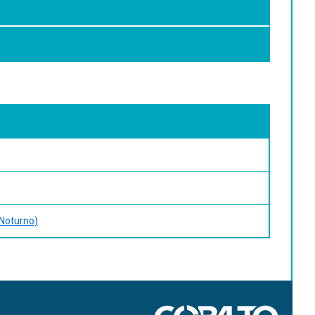
 Noturno)
cação e práticas educativas. Araraquara: J. M. Editora,