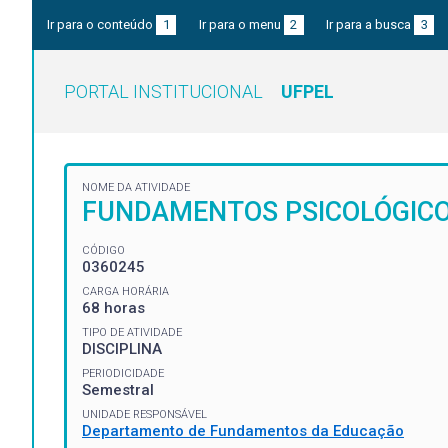
Ir para o conteúdo
1
Ir para o menu
2
Ir para a busca
3
PORTAL INSTITUCIONAL
UFPEL
NOME DA ATIVIDADE
FUNDAMENTOS PSICOLÓGIC
CÓDIGO
0360245
CARGA HORÁRIA
68 horas
TIPO DE ATIVIDADE
DISCIPLINA
PERIODICIDADE
Semestral
UNIDADE RESPONSÁVEL
Departamento de Fundamentos da Educação