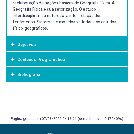
reelaboração de noções básicas de Geografia Física. A
Geografia Física e sua setorização. O estudo
interdisciplinar da natureza: a inter-relação dos
fenômenos. Sistemas e modelos voltados aos estudos
físico-geográficos.
Objetivos
Conteúdo Programático
Objetivo Geral:
Reelaborar noções básicas de Geografia Física.
Bibliografia
1. Introdução a Geografia Física
Compreender as inter-relações dos fenômenos naturais.
Histórico - origem e a evolução da Geografia Física
Construir uma visão globalizante e integradora entre
A participação da Geografia Física no conhecimento e
natureza e sociedade.
Bibliografia Básica:
avaliação dos recursos naturais.
AZEVEDO, A. Geografia Física. São Paulo: Companhia
2. Geografia Física e sua setorização.
Editora Nacional.
Geologia
CHRISTOFOLETTI, A. Modelagem de sistemas ambientais.
Página gerada em 07/08/2026 04:13:01 (consulta levou 0.172409s)
Geomorfologia
São Paulo: Ed. Bluclher Ltda, 1999.
Cartografia
GUERRA, A.J.T. & CUNHA, S. B. Geomorfologia: uma
Climatologia
atualização de conceitos. Rio de Janeiro, 1994.