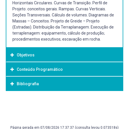
Horizontais Circulares. Curvas de Transição. Perfil de
Projeto: conceitos gerais. Rampas. Curvas Verticais.
Seções Transversais. Cálculo de volumes. Diagramas de
Massas – Conceitos. Projeto de Greide – Projeto
(Estradas). Distribuição da Terraplanagem. Execução de
terraplenagem: equipamento, cálculo de produção;
procedimentos executivos; escavação em rocha.
Objetivos
Conteúdo Programático
Objetivo Geral:
Desenvolver conhecimentos básicos com noções de
Bibliografia
UNIDADE 1. RODOVIAS
planejamento para a elaboração de projeto geométrico
1.1 Nomenclatura das rodovias.
de rodovias e ferrovias.
1.2 Classificação funcional de rodovias.
Bibliografia Básica:
1.3 Classificação técnica das rodovias.
LEE, S.H. Introdução ao Projeto Geométrico de Rodovias.
UNIDADE 2. FERROVIAS
Florianópolis: Editora da UFSC, 2002.
2.1 Evolução histórica
FILHO, G.P. Estradas de Rodagem - Projeto Geométrico.
2.2 Bitola
Página gerada em 07/08/2026 17:37:37 (consulta levou 0.073518s)
IPC - Livraria Interciência, 1998.