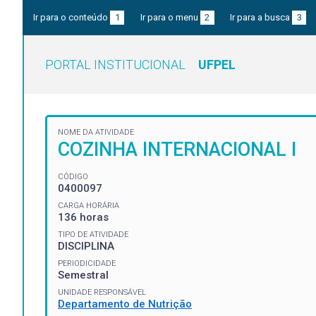
Ir para o conteúdo
1
Ir para o menu
2
Ir para a busca
3
PORTAL INSTITUCIONAL
UFPEL
NOME DA ATIVIDADE
COZINHA INTERNACIONAL I
CÓDIGO
0400097
CARGA HORÁRIA
136 horas
TIPO DE ATIVIDADE
DISCIPLINA
PERIODICIDADE
Semestral
UNIDADE RESPONSÁVEL
Departamento de Nutrição