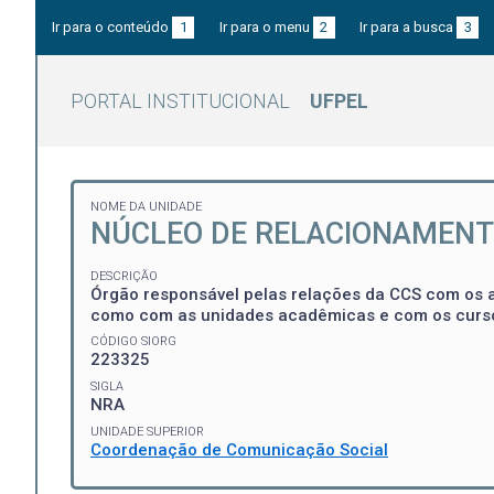
Ir para o conteúdo
1
Ir para o menu
2
Ir para a busca
3
PORTAL INSTITUCIONAL
UFPEL
NOME DA UNIDADE
NÚCLEO DE RELACIONAMENT
DESCRIÇÃO
Órgão responsável pelas relações da CCS com os a
como com as unidades acadêmicas e com os curso
CÓDIGO SIORG
223325
SIGLA
NRA
UNIDADE SUPERIOR
Coordenação de Comunicação Social