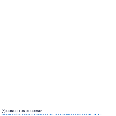
(*) CONCEITOS DE CURSO:
Informações sobre a Avaliação da Pós-Graduação no site da CAPES