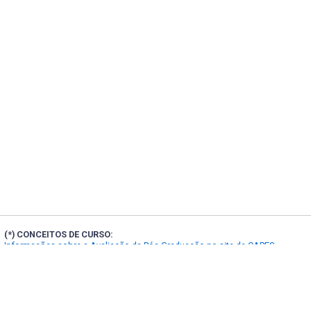
(*) CONCEITOS DE CURSO:
Informações sobre a Avaliação da Pós-Graduação no site da CAPES
Localização e contatos