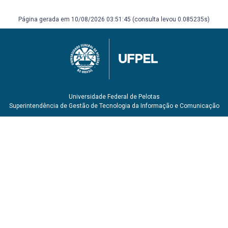
hoje: perspectivas epistemológicas, reflexões teóricas e
estratégias metodológicas. Jundiaí: Paco Editorial: 2016.
Página gerada em 10/08/2026 03:51:45 (consulta levou 0.085235s)
p. 281-304. DEMO, P. Metodologia do conhecimento
científico. São Paulo: Atlas, 2000. DMITRUK, H. B. Cadernos
metodológicos: diretrizes do trabalho científico. Chapecó:
Argos, 2004. FACHIN, O. Fundamentos de Metodologia. 5ª
Ed. São Paulo: Saraiva, 2006. 201p. LAKATOS, E.V.
Fundamentos de Metodologia Científica. 7.ª Ed. São Paulo:
Atlas, 2010. MARCONI, M. A., LAKATOS, E. M. Técnicas de
Pesquisa: planejamento e execução de pesquisas,
Universidade Federal de Pelotas
Superintendência de Gestão de Tecnologia da Informação e Comunicação
amostragens e técnicas de pesquisa, elaboração, análise
e interpretação de dados. São Paulo: Atlas, 2008.
QUEIRÓZ,M.I.P. Variações sobre a técnica de gravador no
registro da informação viva. São Paulo: T.A. Queiroz,
1991. SACCO DOS ANJOS, F. O caráter social da ciência e
os desafios na contemporaneidade. In: ROBERT, P.; RECH,
C.M.; FACHINETTO, R.F. (Orgs.) Metodologia em ciências
sociais hoje: perspectivas epistemológicas, reflexões
teóricas e estratégias metodológicas. Jundiaí: Paco
Editorial: 2016. p. 117-135.