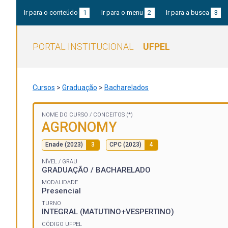
Ir para o conteúdo
1
Ir para o menu
2
Ir para a busca
3
PORTAL INSTITUCIONAL
UFPEL
Cursos
>
Graduação
>
Bacharelados
NOME DO CURSO /
CONCEITOS (*)
AGRONOMY
Enade (2023)
3
CPC (2023)
4
NÍVEL / GRAU
GRADUAÇÃO / BACHARELADO
MODALIDADE
Presencial
TURNO
INTEGRAL (MATUTINO+VESPERTINO)
CÓDIGO UFPEL