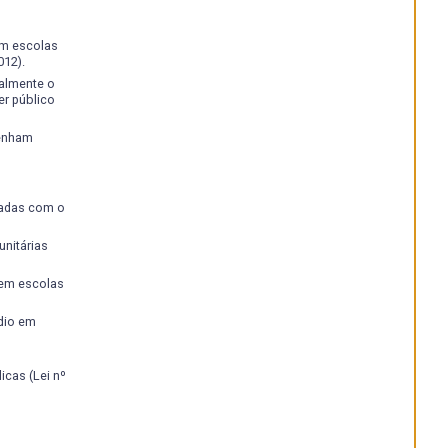
es e
em escolas
012).
ralmente o
r público
tenham
iadas com o
nitárias
 em escolas
dio em
cas (Lei nº