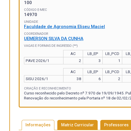
100
CÓDIGO E-MEC
14970
UNIDADE
Faculdade de Agronomia Eliseu Maciel
COORDENADOR
UEMERSON SILVA DA CUNHA
VAGAS E FORMAS DE INGRESSO (**)
AC
LB_EP
LB_PCD
LB
PAVE 2026/1
2
3
1
AC
LB_EP
LB_PCD
LB
SISU 2026/1
38
6
2
CRIAÇÃO E RECONHECIMENTO
Curso reconhecido pelo Decreto nº 7.970 de 19/09/1945. Pu
Renovação do reconhecimento pela Portaria nº 18 de 02/02/2
Informações
Matriz Curricular
Professores