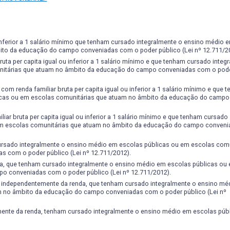
nografias, seminários, exposições, feira de ciências, coletâneas de trab
lizados pelas agencias de fomento à pesquisa. A UFPel também mantém 
quisa de satisfação do formando e do acompanhamento do desenvolvime
 solo, dos recursos hídricos de bacias hidrográficas;
 que oportuniza muitos estágios em diferentes áreas do conhecimen
ca bem como os sistemas de posicionamento por satélite e recursos ace
anhados pelo Colegiado de Curso, com base nos dispositivos legais da 
edificações, sistemas de infraestrutura, estradas e instalações complem
6}) e nas Resoluções do COCEPE da UFPel.
 inferior a 1 salário mínimo que tenham cursado integralmente o ensino médio 
ola, produção de energia, açúcar, álcool, bebidas e biocombustíveis;
ito da educação do campo conveniadas com o poder público (Lei nº 12.711/2
a pesquisa científica, ambientalmente corretas e socialmente justas,
uta per capita igual ou inferior a 1 salário mínimo e que tenham cursado integ
nitárias que atuam no âmbito da educação do campo conveniadas com o pode
s produtores e do espaço analisado;
s formas de organização, solucionando dúvidas e problemas do exercício
om renda familiar bruta per capita igual ou inferior a 1 salário mínimo e que 
icas ou em escolas comunitárias que atuam no âmbito da educação do campo
multidisciplinar, capacitando-se para exercer liderança e colaboração co
ar bruta per capita igual ou inferior a 1 salário mínimo e que tenham cursado
os;
 em escolas comunitárias que atuam no âmbito da educação do campo conven
colas e ambientais;
ursado integralmente o ensino médio em escolas públicas ou em escolas comu
formações técnicas e expressar-se de maneira adequada;
 com o poder público (Lei nº 12.711/2012).
, oral e gráfica;
a, que tenham cursado integralmente o ensino médio em escolas públicas ou
ção;
o conveniadas com o poder público (Lei nº 12.711/2012).
e adequação de informações e novas tecnologias que beneficiem a socie
, independentemente da renda, que tenham cursado integralmente o ensino mé
rigir, periciar e instalar qualquer projeto de caráter agrícola, de infraestr
m no âmbito da educação do campo conveniadas com o poder público (Lei nº
posicionando-se em relação às políticas públicas no campo do espaço agr
nte da renda, tenham cursado integralmente o ensino médio em escolas públi