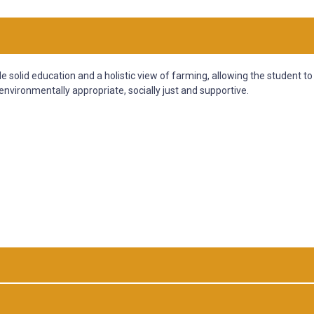
olid education and a holistic view of farming, allowing the student to
 environmentally appropriate, socially just and supportive.
ológicas, exatas e humanas e consciência ética e ecológica aplicada à