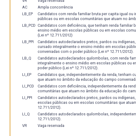
VR
Vaga reservada
- atuar na organização e no gerenciamento empresarial e 
AC
Ampla concorrência
instituições na gestão de políticas setoriais do seu campo
- capacitação profissional de adaptação de modo flexível, 
LB_EP
Candidatos com renda familiar bruta per capita igual ou
públicas ou em escolas comunitárias que atuam no âmb
transformações da sociedade e do mercado de trabalho,
LB_PCD
Candidatos com deficiência, que tenham renda familiar br
- agir com ética e rigor profissional.
ensino médio em escolas públicas ou em escolas comu
(Lei nº 12.711/2012)
LB_PPI
Candidatos autodeclarados pretos, pardos ou indígenas, c
cursado integralmente o ensino médio em escolas públ
conveniadas com o poder público (Lei nº 12.711/2012).
LB_Q
Candidatos autodeclarados quilombolas, com renda famili
integralmente o ensino médio em escolas públicas ou
poder público (Lei nº 12.711/2012).
LI_EP
Candidatos que, independentemente da renda, tenham c
que atuam no âmbito da educação do campo conveniadas
LI_PCD
Candidatos com deficiência, independentemente da rend
comunitárias que atuam no âmbito da educação do camp
LI_PPI
Candidatos autodeclarados pretos, pardos ou indígenas
escolas públicas ou em escolas comunitárias que atua
12.711/2012).
LI_Q
Candidatos autodeclarados quilombolas, independenteme
12.711/2012).
VR
Vaga reservada