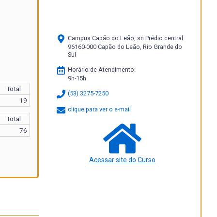
Campus Capão do Leão, sn Prédio central
96160-000 Capão do Leão, Rio Grande do
Sul
Horário de Atendimento:
9h-15h
Total
(53) 3275-7250
19
clique para ver o e-mail
Total
76
Acessar site do Curso