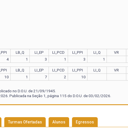
_PPI
LB_Q
LI_EP
LI_PCD
LI_PPI
LI_Q
VR
4
1
3
1
3
1
_PPI
LB_Q
LI_EP
LI_PCD
LI_PPI
LI_Q
VR
10
1
7
2
10
blicado no D.O.U. de 21/09/1945.
026. Publicada na Seção 1, página 115 do D.O.U. de 03/02/2026.
Turmas Ofertadas
Alunos
Egressos