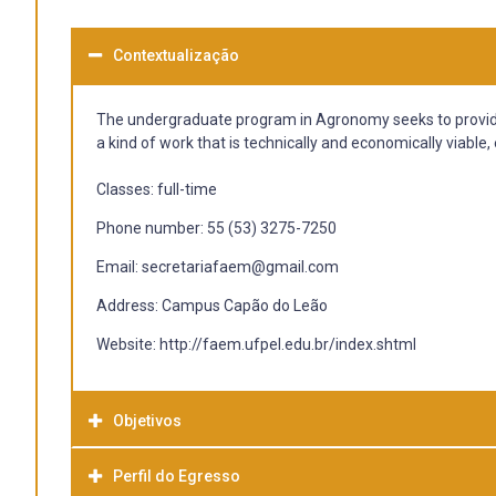
Contextualização
The undergraduate program in Agronomy seeks to provide s
a kind of work that is technically and economically viable,
Classes: full-time
Phone number: 55 (53) 3275-7250
Email: secretariafaem@gmail.com
Address: Campus Capão do Leão
Website: http://faem.ufpel.edu.br/index.shtml
Objetivos
Perfil do Egresso
- Desenvolver uma base de conhecimentos nas ciências bi