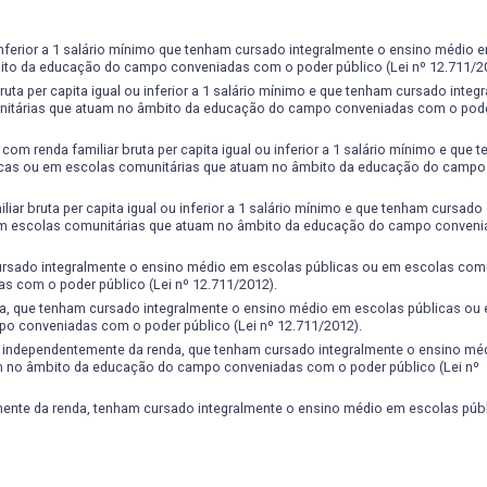
comunitário, interagindo nos processos decisórios de agentes, entidad
 de atuação;
crítico e criativo às novas situações e enfrentar os desafios das rápidas
 inferior a 1 salário mínimo que tenham cursado integralmente o ensino médio 
ito da educação do campo conveniadas com o poder público (Lei nº 12.711/2
 adaptando-se às situações novas e emergentes;
uta per capita igual ou inferior a 1 salário mínimo e que tenham cursado integ
nitárias que atuam no âmbito da educação do campo conveniadas com o pode
om renda familiar bruta per capita igual ou inferior a 1 salário mínimo e que 
icas ou em escolas comunitárias que atuam no âmbito da educação do campo
ar bruta per capita igual ou inferior a 1 salário mínimo e que tenham cursado
 em escolas comunitárias que atuam no âmbito da educação do campo conven
ursado integralmente o ensino médio em escolas públicas ou em escolas comu
 com o poder público (Lei nº 12.711/2012).
a, que tenham cursado integralmente o ensino médio em escolas públicas ou
o conveniadas com o poder público (Lei nº 12.711/2012).
, independentemente da renda, que tenham cursado integralmente o ensino mé
m no âmbito da educação do campo conveniadas com o poder público (Lei nº
nte da renda, tenham cursado integralmente o ensino médio em escolas públi