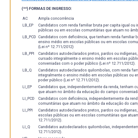
- Participação em atividades de culminância (projetos, mo
infraestrutura e com os recursos financeiros disponibi
- Avaliar o desempenho da instituição, através da pes
- planejar, elaborar e analisar o manejo e a conservação do
(**) FORMAS DE INGRESSO:
com a Embrapa Terras Baixas e Embrapa Clima Temperado
profissional dos egressos.
- entender e utilizar os sistemas de informação geográfi
Os procedimentos e os critérios de avaliação serão acomp
- planejar e desenvolver construções rurais, ambiência, 
Diretrizes e Bases da Educação Nacional (\cite{LEI93949
AC
Ampla concorrência
para fins agro-silvo-pastoris e agroindustriais;
LB_EP
Candidatos com renda familiar bruta per capita igual ou
- desenvolver processos e técnicas de biotecnologia agríc
públicas ou em escolas comunitárias que atuam no âmb
- diagnosticar problemas e propor soluções, com auxílio d
LB_PCD
Candidatos com deficiência, que tenham renda familiar br
ensino médio em escolas públicas ou em escolas comu
considerando a realidade socioeconômica e ambiental do
(Lei nº 12.711/2012)
- tomar iniciativa técnica e administrativa nas diferente
LB_PPI
Candidatos autodeclarados pretos, pardos ou indígenas, c
profissional;
cursado integralmente o ensino médio em escolas públ
- demonstrar espírito crítico e empreendedor;
conveniadas com o poder público (Lei nº 12.711/2012).
- participar de trabalhos em equipe, valorizar a atuação 
LB_Q
Candidatos autodeclarados quilombolas, com renda famili
profissionais e equipes, ensejando a superação de conflit
integralmente o ensino médio em escolas públicas ou
poder público (Lei nº 12.711/2012).
- analisar, compreender, elaborar e executar projetos agrí
LI_EP
Candidatos que, independentemente da renda, tenham c
- projetar, conduzir, acessar pesquisas e interpretar in
que atuam no âmbito da educação do campo conveniadas
- comunicar-se correta e eficientemente nas formas escrita
LI_PCD
Candidatos com deficiência, independentemente da rend
- manter-se atualizado e em processo contínuo de forma
comunitárias que atuam no âmbito da educação do camp
- atuar como gerador, decodificador, difusor e agente d
LI_PPI
Candidatos autodeclarados pretos, pardos ou indígenas
- supervisionar, coordenar, orientar, assistir, assessorar, di
escolas públicas ou em escolas comunitárias que atua
e ambiental;
12.711/2012).
- conhecer, criticar, elaborar propostas e sua execução, 
LI_Q
Candidatos autodeclarados quilombolas, independenteme
12.711/2012).
ambiental;