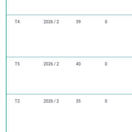
parametrização);
5.4 Área de superfícies de revolução;
5.5 Aplicações na Física.
T4
2026 / 2
39
0
Unidade 6 - Funções Logarítmicas e Exponenciais
(opcional)
6.1. Função Logarítmica Natural; Propriedades da função
Logarítmica;
6.2. Função Exponencial com base no número neperiano;
T5
2026 / 2
40
0
6.3. Propriedades da função Exponencial;
6.4. Funções Exponencial Geral e Logarítmica Geral.
Unidade 7 - Seqüências e Séries Numéricas
7.1. Seqüências e limites de funções;
T2
2026 / 2
35
0
7.2. Seqüências Monótonas e Limitadas;
7.3. Séries e convergência;
7.4. Algumas séries especiais;
7.5. Operações com séries convergentes;
7.6. Critérios de convergência.