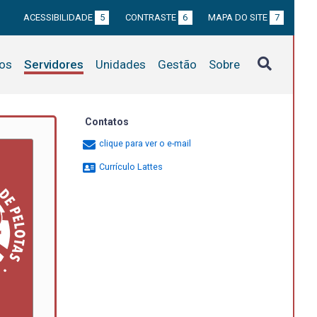
ACESSIBILIDADE
5
CONTRASTE
6
MAPA DO SITE
7
tos
Servidores
Unidades
Gestão
Sobre
Contatos
clique para ver o e-mail
Currículo Lattes