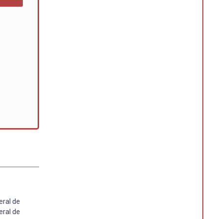
eral de
eral de