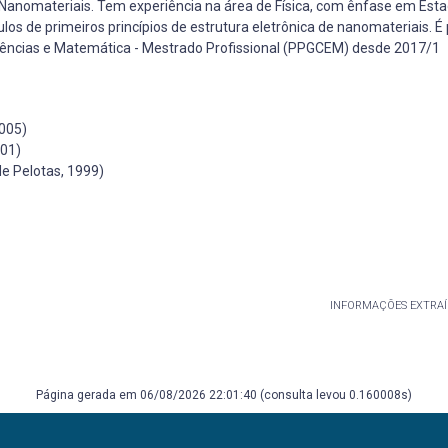
de Nanomateriais. Tem experiência na área de Física, com ênfase em Est
los de primeiros princípios de estrutura eletrônica de nanomateriais. É
ências e Matemática - Mestrado Profissional (PPGCEM) desde 2017/1
2005)
001)
e Pelotas, 1999)
INFORMAÇÕES EXTRAÍ
Página gerada em 06/08/2026 22:01:40 (consulta levou 0.160008s)