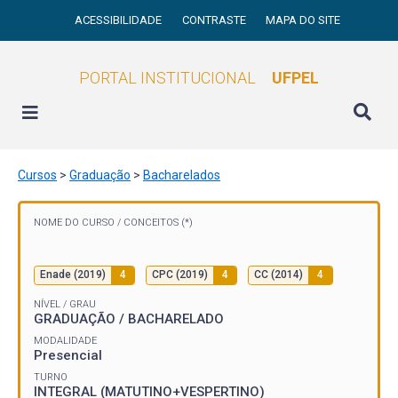
ACESSIBILIDADE
CONTRASTE
MAPA DO SITE
PORTAL INSTITUCIONAL
UFPEL
Cursos
>
Graduação
>
Bacharelados
NOME DO CURSO /
CONCEITOS (*)
Enade (2019)
4
CPC (2019)
4
CC (2014)
4
NÍVEL / GRAU
GRADUAÇÃO / BACHARELADO
MODALIDADE
Presencial
TURNO
INTEGRAL (MATUTINO+VESPERTINO)