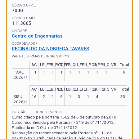
CÓDIGO UFPEL
7000
CÓDIGO E-MEC
1113665
UNIDADE
Centro de Engenharias
COORDENADOR
REGINALDO DA NOBREGA TAVARES
VAGAS E FORMAS DE INGRESSO (**)
AC
LB_EP
LB_PCD
LB_PPI
LB_Q
LI_EP
LI_PCD
LI_PPI
LI_Q
VR
Total
PAVE
1
1
1
1
1
1
1
1
1
9
2026/1
AC
LB_EP
LB_PCD
LB_PPI
LB_Q
LI_EP
LI_PCD
LI_PPI
LI_Q
VR
Total
SISU
16
2
1
5
1
3
1
4
33
2026/1
CRIAÇÃO E RECONHECIMENTO
Curso criado pela portaria 1562 de 6 de outubro de 2010.
Curso reconhecido pela Portaria nº 218 de 01/11/2012.
Publicada no D.O.U. de 07/11/2012.
Renovação do reconhecimento pela Portaria nº 111 de
04/02/2021. Publicada na Seção 1, página 136 do D.O.U. de