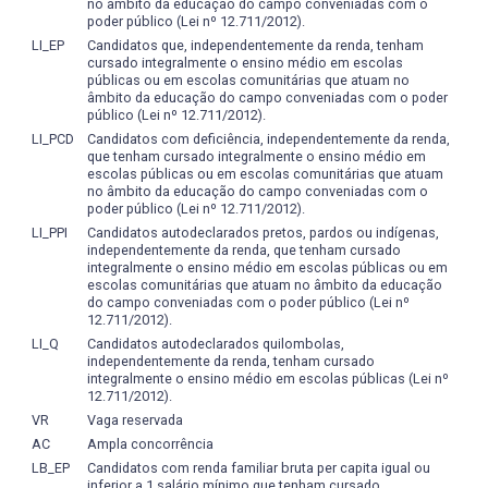
no âmbito da educação do campo conveniadas com o
Paralelamente a isto o aluno é incentivado a participar de
poder público (Lei nº 12.711/2012).
uma Empresa Junior da UFPel conforme a sua vocação
LI_EP
Candidatos que, independentemente da renda, tenham
sendo que o seu envolvimento é anotado no histórico
cursado integralmente o ensino médio em escolas
públicas ou em escolas comunitárias que atuam no
como atividade complementar. O processo
âmbito da educação do campo conveniadas com o poder
ensinoaprendizagem, auxiliado por novas tecnologias de
público (Lei nº 12.711/2012).
comunicação, suscita a curiosidade, o interesse e a
LI_PCD
Candidatos com deficiência, independentemente da renda,
capacidade de organização do educando, e permite a
que tenham cursado integralmente o ensino médio em
disponibilização de conteúdos por meio eletrônico, assim
escolas públicas ou em escolas comunitárias que atuam
no âmbito da educação do campo conveniadas com o
como a execução de trabalhos colaborativos que se
poder público (Lei nº 12.711/2012).
utilizem tais recursos.
LI_PPI
Candidatos autodeclarados pretos, pardos ou indígenas,
Os conteúdos ministrados são relacionados com estudos
independentemente da renda, que tenham cursado
atualizados na engenharia sobre o assunto,
integralmente o ensino médio em escolas públicas ou em
escolas comunitárias que atuam no âmbito da educação
vislumbrandose a possibilidade de trabalhos de iniciação
do campo conveniadas com o poder público (Lei nº
científica, indicando ao educando a existência de um
12.711/2012).
corpo de conhecimento, além do disponibilizado em sala
LI_Q
Candidatos autodeclarados quilombolas,
de aula e, ainda, que eles podem contribuir para seu
independentemente da renda, tenham cursado
integralmente o ensino médio em escolas públicas (Lei nº
desenvolvimento. A formalização de problemas e
12.711/2012).
experimentação de conceitos e técnicas são condições
VR
Vaga reservada
necessárias para a atuação profissional.
AC
Ampla concorrência
Deve ser criada a expectativa do uso de conceitos sem
LB_EP
Candidatos com renda familiar bruta per capita igual ou
ambiguidade, contribuindo para o desenvolvimento do
inferior a 1 salário mínimo que tenham cursado