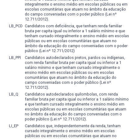
pensamento científico do educando.
integralmente o ensino médio em escolas públicas ou em
O ensino fundamentado em problemas e projetos leva à
escolas comunitárias que atuam no âmbito da educação
do campo conveniadas com o poder público (Lei nº
necessidade de se definir qual é a abrangência e
12.711/2012).
profundidade adequadas destes. Embora não existam
LB_PCD
Candidatos com deficiência, que tenham renda familiar
regras, os problemas e projetos devem ter tamanhos
bruta per capita igual ou inferior a 1 salário mínimo e que
adequados que permita a aplicação dos princípios a
tenham cursado integralmente o ensino médio em escolas
aprender e o manuseio dentro das restrições de tempo
públicas ou em escolas comunitárias que atuam no
âmbito da educação do campo conveniadas com o poder
disponíveis.
público (Lei nº 12.711/2012)
LB_PPI
Candidatos autodeclarados pretos, pardos ou indígenas,
com renda familiar bruta per capita igual ou inferior a 1
salário mínimo e que tenham cursado integralmente o
ensino médio em escolas públicas ou em escolas
comunitárias que atuam no âmbito da educação do
campo conveniadas com o poder público (Lei nº
12.711/2012).
LB_Q
Candidatos autodeclarados quilombolas, com renda
familiar bruta per capita igual ou inferior a 1 salário mínimo
e que tenham cursado integralmente o ensino médio em
escolas públicas ou em escolas comunitárias que atuam
no âmbito da educação do campo conveniadas com o
poder público (Lei nº 12.711/2012).
LI_EP
Candidatos que, independentemente da renda, tenham
cursado integralmente o ensino médio em escolas
públicas ou em escolas comunitárias que atuam no