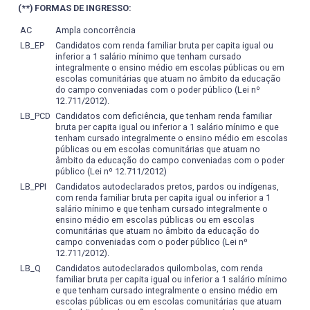
(**) FORMAS DE INGRESSO:
crítica da situaçãoproblema. Para isto tornase
fundamental desenvolver conteúdos estabelecendo uma
AC
Ampla concorrência
relação custo/benefício, limites de aplicação, comparação
LB_EP
Candidatos com renda familiar bruta per capita igual ou
inferior a 1 salário mínimo que tenham cursado
com outros métodos, técnicas, conceitos ou algoritmos.
integralmente o ensino médio em escolas públicas ou em
O formalismo matemático, a modelagem de sistemas, o
escolas comunitárias que atuam no âmbito da educação
raciocínio abstrato orientam as práticas pedagógicas, a
do campo conveniadas com o poder público (Lei nº
fim de promover a capacidade de abstração, sobretudo
12.711/2012).
nas disciplinas da área básica, e o relacionamento entre o
LB_PCD
Candidatos com deficiência, que tenham renda familiar
bruta per capita igual ou inferior a 1 salário mínimo e que
conteúdo assimilados na disciplina e seus conceitos
tenham cursado integralmente o ensino médio em escolas
teóricos com sua aplicabilidade.
públicas ou em escolas comunitárias que atuam no
A criatividade é trabalhada em todas as atividades
âmbito da educação do campo conveniadas com o poder
público (Lei nº 12.711/2012)
acadêmicas, o que é conseguido com liberdade de
LB_PPI
Candidatos autodeclarados pretos, pardos ou indígenas,
participação do educando. Proposições criativas e
com renda familiar bruta per capita igual ou inferior a 1
devidamente justificadas com argumentos adequados
salário mínimo e que tenham cursado integralmente o
são estimuladas e consideradas relevantes para o
ensino médio em escolas públicas ou em escolas
comunitárias que atuam no âmbito da educação do
processo de aprendizagem.
campo conveniadas com o poder público (Lei nº
O empreendedorismo é cultivado em todas as disciplinas,
12.711/2012).
levando o educando a buscar e empreender soluções
LB_Q
Candidatos autodeclarados quilombolas, com renda
criativas que levem à descoberta de novos
familiar bruta per capita igual ou inferior a 1 salário mínimo
conhecimentos, de técnicas e à aplicação de conceitos
e que tenham cursado integralmente o ensino médio em
escolas públicas ou em escolas comunitárias que atuam
que caracterizem um novo processo ou novo produto.