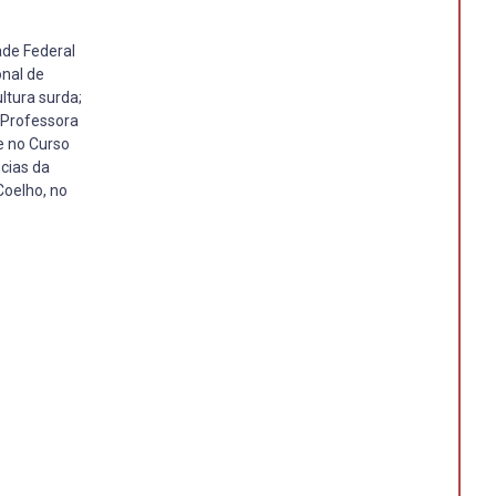
ade Federal
onal de
ltura surda;
É Professora
e no Curso
cias da
Coelho, no