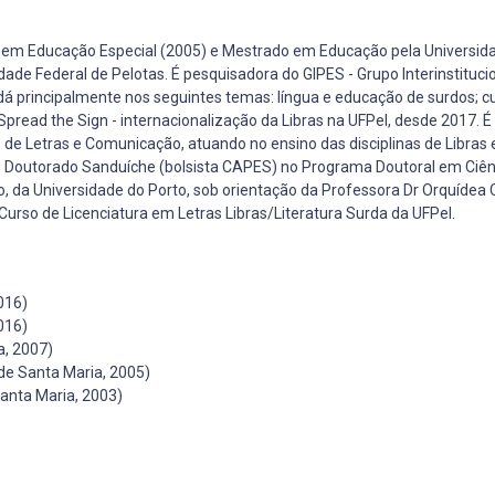
 em Educação Especial (2005) e Mestrado em Educação pela Universid
ade Federal de Pelotas. É pesquisadora do GIPES - Grupo Interinstituci
á principalmente nos seguintes temas: língua e educação de surdos; cu
 Spread the Sign - internacionalização da Libras na UFPel, desde 2017. 
 de Letras e Comunicação, atuando no ensino das disciplinas de Libras 
u o Doutorado Sanduíche (bolsista CAPES) no Programa Doutoral em Ciên
, da Universidade do Porto, sob orientação da Professora Dr Orquídea 
rso de Licenciatura em Letras Libras/Literatura Surda da UFPel.
016)
016)
a, 2007)
de Santa Maria, 2005)
anta Maria, 2003)