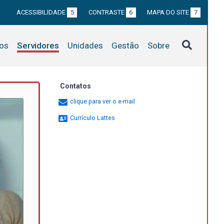
ACESSIBILIDADE
5
CONTRASTE
6
MAPA DO SITE
7
tos
Servidores
Unidades
Gestão
Sobre
Contatos
clique para ver o e-mail
Currículo Lattes