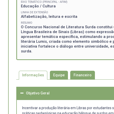
EIXO TEMÁTICO (PRINCIPAL - AFIM)
Educação / Cultura
LINHA DE EXTENSÃO
Alfabetização, leitura e escrita
RESUMO
O Concurso Nacional de Literatura Surda constitui 
Língua Brasileira de Sinais (Libras) como expressã
apresentar temática específica, estimulando a pr
literária Lumis, criada como elemento simbólico e 
iniciativa fortalece o diálogo entre universidade,
surda.
Informações
Equipe
Financeiro
Objetivo Geral
Incentivar a produção literária em Libras por estudante
práticas pedagógicas na educação bilíngue de surdos em t