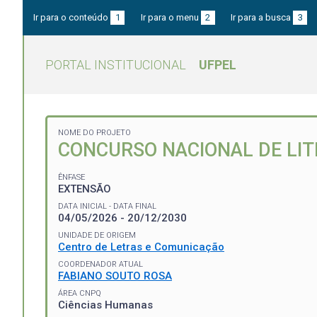
Ir para o conteúdo
1
Ir para o menu
2
Ir para a busca
3
PORTAL INSTITUCIONAL
UFPEL
NOME DO PROJETO
CONCURSO NACIONAL DE LI
ÊNFASE
EXTENSÃO
DATA INICIAL - DATA FINAL
04/05/2026 - 20/12/2030
UNIDADE DE ORIGEM
Centro de Letras e Comunicação
COORDENADOR ATUAL
FABIANO SOUTO ROSA
ÁREA CNPQ
Ciências Humanas