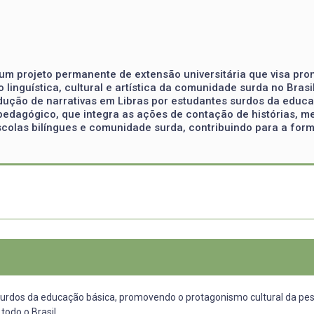
um projeto permanente de extensão universitária que visa promo
o linguística, cultural e artística da comunidade surda no Bras
odução de narrativas em Libras por estudantes surdos da edu
pedagógico, que integra as ações de contação de histórias, me
 escolas bilíngues e comunidade surda, contribuindo para a for
s surdos da educação básica, promovendo o protagonismo cultural da pes
odo o Brasil.