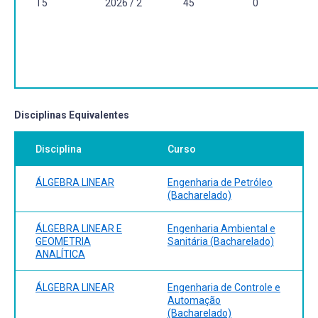
T5
2026 / 2
45
0
online no link:
https://integrada.minhabiblioteca.com.br/#/books/978854070
STRANG, G. Álgebra linear e suas aplicações. São Paulo:
Cengage Learning 2014.Disponível no formato físico na
Biblioteca de Ciência e Tecnologia e do Campus Porto.
Disponível no formato online no link:
https://integrada.minhabiblioteca.com.br/#/books/978852211
Disciplinas Equivalentes
Disciplina
Curso
ÁLGEBRA LINEAR
Engenharia de Petróleo
(Bacharelado)
ÁLGEBRA LINEAR E
Engenharia Ambiental e
GEOMETRIA
Sanitária (Bacharelado)
ANALÍTICA
ÁLGEBRA LINEAR
Engenharia de Controle e
Automação
(Bacharelado)