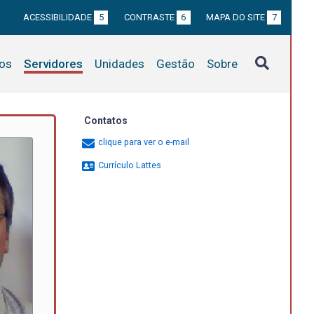
ACESSIBILIDADE
5
CONTRASTE
6
MAPA DO SITE
7
tos
Servidores
Unidades
Gestão
Sobre
Contatos
clique para ver o e-mail
Currículo Lattes