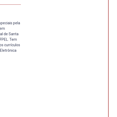
speciais pela
 em
ral de Santa
UFPEL. Tem
os currículos
 Eletrônica