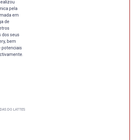
Realizou
mica pela
ormada em
ga de
etros
s dos seus
ery, bem
 potenciais
ectivamente.
DAS DO LATTES