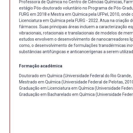
Professora de Química no Centro de Ciências Químicas, Farm
estágio Pós-doutorado voluntário no Programa de Pós-Grad
FURG em 2018 e Mestra em Química pela UFPel, 2010, onde 
Licenciatura em Química pela FURG - 2022. Atua na criação de 
fármacos. Suas principais áreas incluem a caracterização e
vibracionais, rotacionais e translacionais de modelos de me
estudos envolvem o desenvolvimento de nanocarreadores lip
como, o desenvolvimento de formulações transdérmicas inov
substâncias antifúngicas e anticancerígenas a serem utiliza
Formação acadêmica
Doutorado em Química (Universidade Federal do Rio Grande,
Mestrado em Química (Universidade Federal de Pelotas, 201
Graduação em Licenciatura em Química (Universidade Federa
Graduação em Bacharelado em Química (Universidade Federa