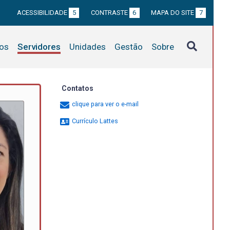
ACESSIBILIDADE
5
CONTRASTE
6
MAPA DO SITE
7
tos
Servidores
Unidades
Gestão
Sobre
Contatos
clique para ver o e-mail
Currículo Lattes