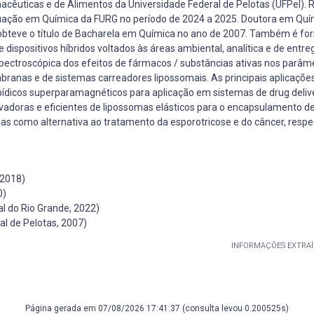
acêuticas e de Alimentos da Universidade Federal de Pelotas (UFPel). 
uação em Química da FURG no período de 2024 a 2025. Doutora em Quí
obteve o título de Bacharela em Química no ano de 2007. Também é f
dispositivos híbridos voltados às áreas ambiental, analítica e de entre
spectroscópica dos efeitos de fármacos / substâncias ativas nos parâm
mbranas e de sistemas carreadores lipossomais. As principais aplicaçõe
ídicos superparamagnéticos para aplicação em sistemas de drug deliv
adoras e eficientes de lipossomas elásticos para o encapsulamento de
das como alternativa ao tratamento da esporotricose e do câncer, resp
 2018)
0)
l do Rio Grande, 2022)
l de Pelotas, 2007)
INFORMAÇÕES EXTRAÍ
Página gerada em 07/08/2026 17:41:37 (consulta levou 0.200525s)