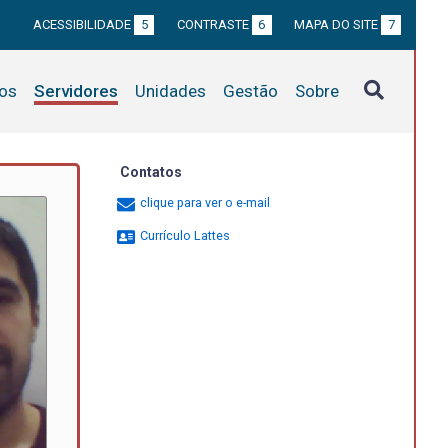
ACESSIBILIDADE
5
CONTRASTE
6
MAPA DO SITE
7
tos
Servidores
Unidades
Gestão
Sobre
Contatos
clique para ver o e-mail
Currículo Lattes