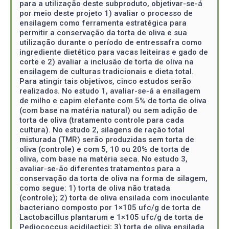
para a utilização deste subproduto, objetivar-se-á
por meio deste projeto 1) avaliar o processo de
ensilagem como ferramenta estratégica para
permitir a conservação da torta de oliva e sua
utilização durante o período de entressafra como
ingrediente dietético para vacas leiteiras e gado de
corte e 2) avaliar a inclusão de torta de oliva na
ensilagem de culturas tradicionais e dieta total.
Para atingir tais objetivos, cinco estudos serão
realizados. No estudo 1, avaliar-se-á a ensilagem
de milho e capim elefante com 5% de torta de oliva
(com base na matéria natural) ou sem adição de
torta de oliva (tratamento controle para cada
cultura). No estudo 2, silagens de ração total
misturada (TMR) serão produzidas sem torta de
oliva (controle) e com 5, 10 ou 20% de torta de
oliva, com base na matéria seca. No estudo 3,
avaliar-se-ão diferentes tratamentos para a
conservação da torta de oliva na forma de silagem,
como segue: 1) torta de oliva não tratada
(controle); 2) torta de oliva ensilada com inoculante
bacteriano composto por 1×105 ufc/g de torta de
Lactobacillus plantarum e 1×105 ufc/g de torta de
Pediococcus acidilactici; 3) torta de oliva ensilada