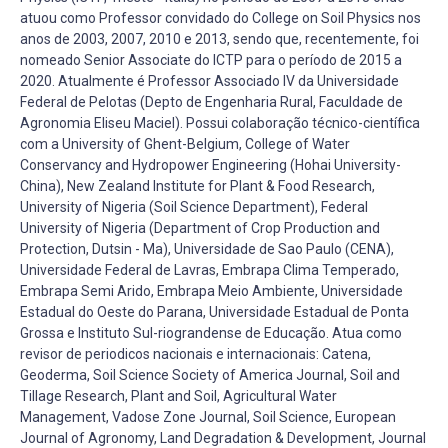
atuou como Professor convidado do College on Soil Physics nos
anos de 2003, 2007, 2010 e 2013, sendo que, recentemente, foi
nomeado Senior Associate do ICTP para o período de 2015 a
2020. Atualmente é Professor Associado IV da Universidade
Federal de Pelotas (Depto de Engenharia Rural, Faculdade de
Agronomia Eliseu Maciel). Possui colaboração técnico-científica
com a University of Ghent-Belgium, College of Water
Conservancy and Hydropower Engineering (Hohai University-
China), New Zealand Institute for Plant & Food Research,
University of Nigeria (Soil Science Department), Federal
University of Nigeria (Department of Crop Production and
Protection, Dutsin - Ma), Universidade de Sao Paulo (CENA),
Universidade Federal de Lavras, Embrapa Clima Temperado,
Embrapa Semi Arido, Embrapa Meio Ambiente, Universidade
Estadual do Oeste do Parana, Universidade Estadual de Ponta
Grossa e Instituto Sul-riograndense de Educação. Atua como
revisor de periodicos nacionais e internacionais: Catena,
Geoderma, Soil Science Society of America Journal, Soil and
Tillage Research, Plant and Soil, Agricultural Water
Management, Vadose Zone Journal, Soil Science, European
Journal of Agronomy, Land Degradation & Development, Journal