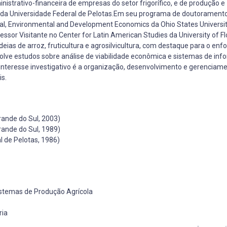
nistrativo-financeira de empresas do setor frigorífico, e de produção e
da Universidade Federal de Pelotas.Em seu programa de doutoramento,
al, Environmental and Development Economics da Ohio States Universi
or Visitante no Center for Latin American Studies da University of F
eias de arroz, fruticultura e agrosilvicultura, com destaque para o enf
lve estudos sobre análise de viabilidade econômica e sistemas de in
e interesse investigativo é a organização, desenvolvimento e gerenciam
s.
ande do Sul, 2003)
ande do Sul, 1989)
 de Pelotas, 1986)
istemas de Produção Agrícola
ria