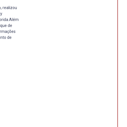
 realizou
ty
lorida.Além
oque de
formações
ento de