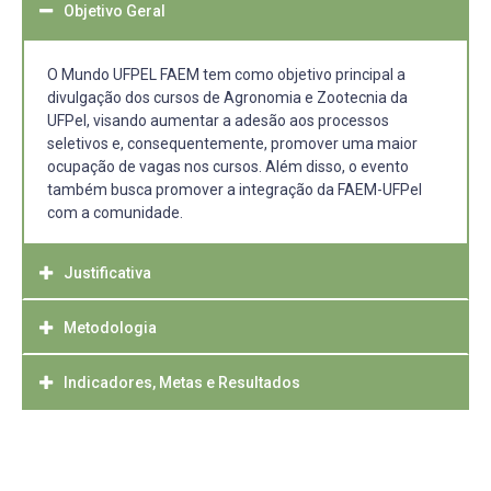
Objetivo Geral
O Mundo UFPEL FAEM tem como objetivo principal a
divulgação dos cursos de Agronomia e Zootecnia da
UFPel, visando aumentar a adesão aos processos
seletivos e, consequentemente, promover uma maior
ocupação de vagas nos cursos. Além disso, o evento
também busca promover a integração da FAEM-UFPel
com a comunidade.
Justificativa
Metodologia
A FAEM oferece uma educação de excelência aos seus
estudantes, buscando proporcionar um ambiente de
aprendizagem estimulante, que promova o
Indicadores, Metas e Resultados
As atividades do Mundo UFPEL FAEM serão realizadas na
desenvolvimento acadêmico, profissional e pessoal dos
Faculdade de Agronomia Eliseu Maciel, que fica localizada
seus alunos. Através de programas atualizados e uma
no Campus do Capão do Leão, RS. Durante o evento, os
- Estimular e fortalecer as articulações entre as atividades
abordagem pedagógica moderna, a faculdade visa
participantes terão a oportunidade de conhecer as
de pesquisa, ensino e extensão nos cursos de Agronomia
formar profissionais capacitados e preparados para
estruturas de cada departamento da FAEM,
e Zootecnia;