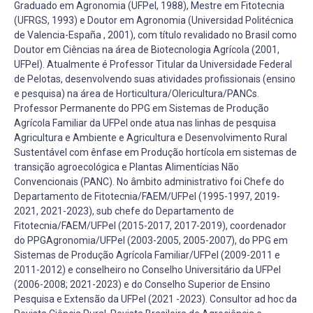
Graduado em Agronomia (UFPel, 1988), Mestre em Fitotecnia
(UFRGS, 1993) e Doutor em Agronomia (Universidad Politécnica
de Valencia-España , 2001), com título revalidado no Brasil como
Doutor em Ciências na área de Biotecnologia Agrícola (2001,
UFPel). Atualmente é Professor Titular da Universidade Federal
de Pelotas, desenvolvendo suas atividades profissionais (ensino
e pesquisa) na área de Horticultura/Olericultura/PANCs.
Professor Permanente do PPG em Sistemas de Produção
Agrícola Familiar da UFPel onde atua nas linhas de pesquisa
Agricultura e Ambiente e Agricultura e Desenvolvimento Rural
Sustentável com ênfase em Produção hortícola em sistemas de
transição agroecológica e Plantas Alimentícias Não
Convencionais (PANC). No âmbito administrativo foi Chefe do
Departamento de Fitotecnia/FAEM/UFPel (1995-1997, 2019-
2021, 2021-2023), sub chefe do Departamento de
Fitotecnia/FAEM/UFPel (2015-2017, 2017-2019), coordenador
do PPGAgronomia/UFPel (2003-2005, 2005-2007), do PPG em
Sistemas de Produção Agrícola Familiar/UFPel (2009-2011 e
2011-2012) e conselheiro no Conselho Universitário da UFPel
(2006-2008; 2021-2023) e do Conselho Superior de Ensino
Pesquisa e Extensão da UFPel (2021 -2023). Consultor ad hoc da