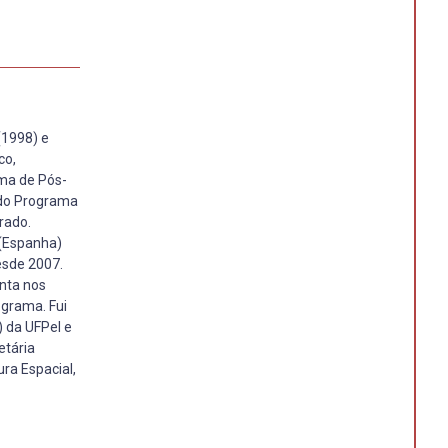
(1998) e
co,
ma de Pós-
 do Programa
rado.
 (Espanha)
esde 2007.
nta nos
ograma. Fui
 da UFPel e
etária
ra Espacial,