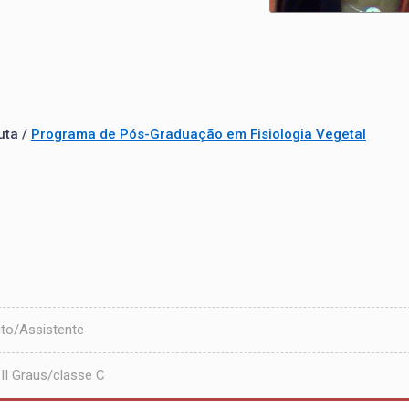
uta /
Programa de Pós-Graduação em Fisiologia Vegetal
to/Assistente
II Graus/classe C