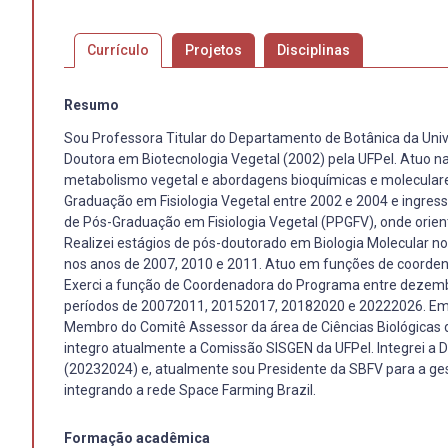
Currículo
Projetos
Disciplinas
Resumo
Sou Professora Titular do Departamento de Botânica da Unive
Doutora em Biotecnologia Vegetal (2002) pela UFPel. Atuo na 
metabolismo vegetal e abordagens bioquímicas e moleculare
Graduação em Fisiologia Vegetal entre 2002 e 2004 e ingr
de Pós-Graduação em Fisiologia Vegetal (PPGFV), onde orient
Realizei estágios de pós-doutorado em Biologia Molecular no
nos anos de 2007, 2010 e 2011. Atuo em funções de coorde
Exerci a função de Coordenadora do Programa entre dezem
períodos de 20072011, 20152017, 20182020 e 20222026. Em to
Membro do Comitê Assessor da área de Ciências Biológicas 
integro atualmente a Comissão SISGEN da UFPel. Integrei a Di
(20232024) e, atualmente sou Presidente da SBFV para a ges
integrando a rede Space Farming Brazil.
Formação acadêmica