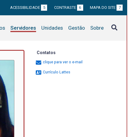
ACESSIBILIDADE
5
CONTRASTE
6
MAPA DO SITE
7
tos
Servidores
Unidades
Gestão
Sobre
Contatos
clique para ver o e-mail
Currículo Lattes