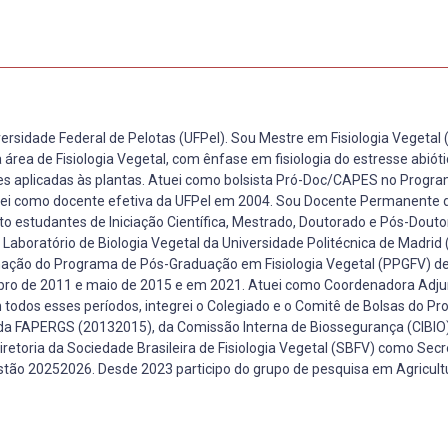
rsidade Federal de Pelotas (UFPel). Sou Mestre em Fisiologia Vegetal 
área de Fisiologia Vegetal, com ênfase em fisiologia do estresse abióti
s aplicadas às plantas. Atuei como bolsista Pró-Doc/CAPES no Progra
essei como docente efetiva da UFPel em 2004. Sou Docente Permanente
o estudantes de Iniciação Científica, Mestrado, Doutorado e Pós-Douto
 Laboratório de Biologia Vegetal da Universidade Politécnica de Madrid
nação do Programa de Pós-Graduação em Fisiologia Vegetal (PPGFV) d
bro de 2011 e maio de 2015 e em 2021. Atuei como Coordenadora Adju
dos esses períodos, integrei o Colegiado e o Comitê de Bolsas do Pr
da FAPERGS (20132015), da Comissão Interna de Biossegurança (CIBIO)
retoria da Sociedade Brasileira de Fisiologia Vegetal (SBFV) como Secr
tão 20252026. Desde 2023 participo do grupo de pesquisa em Agricultu