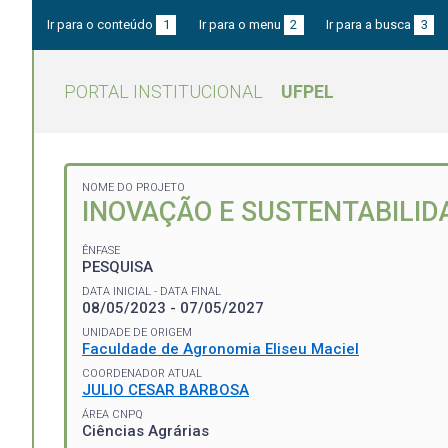
Ir para o conteúdo
1
Ir para o menu
2
Ir para a busca
3
PORTAL INSTITUCIONAL
UFPEL
NOME DO PROJETO
INOVAÇÃO E SUSTENTABILID
ÊNFASE
PESQUISA
DATA INICIAL - DATA FINAL
08/05/2023 - 07/05/2027
UNIDADE DE ORIGEM
Faculdade de Agronomia Eliseu Maciel
COORDENADOR ATUAL
JULIO CESAR BARBOSA
ÁREA CNPQ
Ciências Agrárias