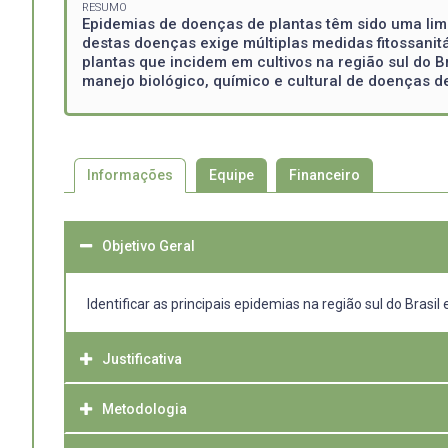
RESUMO
Epidemias de doenças de plantas têm sido uma limi
destas doenças exige múltiplas medidas fitossanitá
plantas que incidem em cultivos na região sul do 
manejo biológico, químico e cultural de doenças d
Informações
Equipe
Financeiro
Objetivo Geral
Identificar as principais epidemias na região sul do Bras
Justificativa
Metodologia
Muitas epidemias ocorrem em cultivos na região sul do 
sistema agrícola. Em consequência disto, embora exista