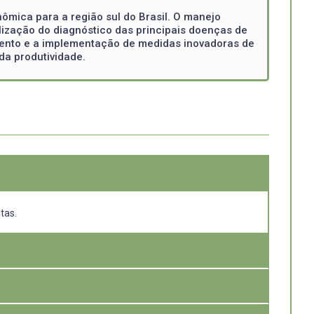
ômica para a região sul do Brasil. O manejo
alização do diagnóstico das principais doenças de
vimento e a implementação de medidas inovadoras de
da produtividade.
tas.
pidemias ao longo do tempo e espaço sob um conceito de
sileira tem uma carência de estratégias de manejo com