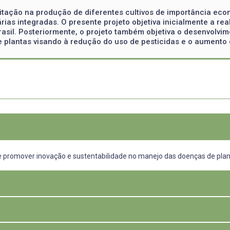
tação na produção de diferentes cultivos de importância econ
rias integradas. O presente projeto objetiva inicialmente a re
Brasil. Posteriormente, o projeto também objetiva o desenvol
e plantas visando à redução do uso de pesticidas e o aumento 
il e promover inovação e sustentabilidade no manejo das doenças de plan
Brasil, porém há uma falta de estudos contínuos que mensurem estas e
m algumas medidas de manejo de doenças de plantas, a agricultura bra