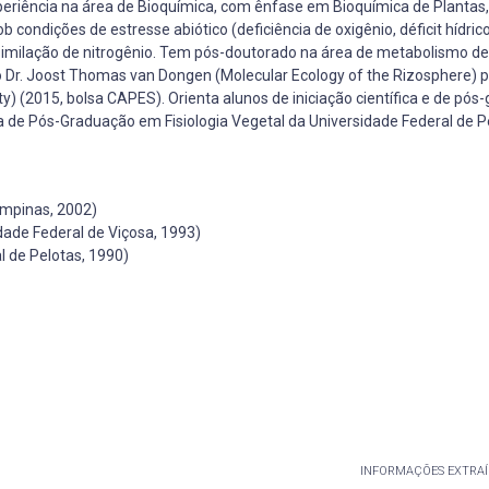
xperiência na área de Bioquímica, com ênfase em Bioquímica de Plantas
ondições de estresse abiótico (deficiência de oxigênio, déficit hídrico
ssimilação de nitrogênio. Tem pós-doutorado na área de metabolismo de
do Dr. Joost Thomas van Dongen (Molecular Ecology of the Rizosphere) p
 (2015, bolsa CAPES). Orienta alunos de iniciação científica e de pós
de Pós-Graduação em Fisiologia Vegetal da Universidade Federal de P
ampinas, 2002)
dade Federal de Viçosa, 1993)
 de Pelotas, 1990)
INFORMAÇÕES EXTRAÍ