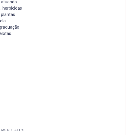
, atuando
, herbicidas
 plantas
ela
-graduação
elotas.
DAS DO LATTES