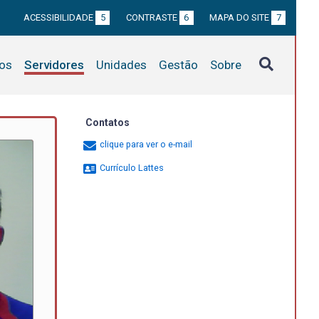
ACESSIBILIDADE
5
CONTRASTE
6
MAPA DO SITE
7
tos
Servidores
Unidades
Gestão
Sobre
Contatos
clique para ver o e-mail
Currículo Lattes