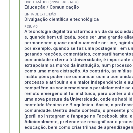
EIXO TEMÁTICO (PRINCIPAL - AFIM)
Educação / Comunicação
LINHA DE EXTENSÃO
Divulgação científica e tecnológica
RESUMO
A tecnologia digital transformou a vida da socie
e, quando bem utilizada, pode ser uma grande alia
permanecem quase continuamente on-line, agindo, 
por exemplo, quando se faz uma postagem em uma r
gerando reações, comentários, compartilhamentos 
comunidade externa à Universidade, é importante 
extrapolam os muros da instituição, num processo 
como uma mera distração. Ao contrário, as mídias 
instituições podem se comunicar com a comunidad
processo e atribuir a ele maior independência e 
competências socioemocionais paralelamente ao a
remoto emergencial foi instituído, para conter a d
uma nova postura da Universidade, onde as habilid
conteúdo técnico de Bioquímica. Assim, o profess
comunidade. Dentro deste contexto, o presente pro
(perfil no Instagram e fanpage no Facebook, site,
Adicionalmente, pretende-se ressignificar o proces
educação, bem como criar trilhas de aprendizage