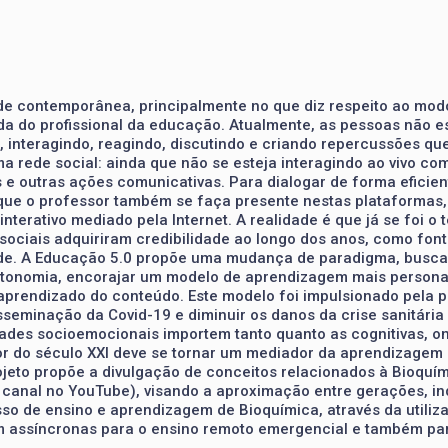
dade contemporânea, principalmente no que diz respeito ao m
da do profissional da educação. Atualmente, as pessoas não e
interagindo, reagindo, discutindo e criando repercussões que
ede social: ainda que não se esteja interagindo ao vivo com 
e outras ações comunicativas. Para dialogar de forma eficie
que o professor também se faça presente nestas plataformas, 
interativo mediado pela Internet. A realidade é que já se foi
sociais adquiriram credibilidade ao longo dos anos, como fon
e. A Educação 5.0 propõe uma mudança de paradigma, buscand
autonomia, encorajar um modelo de aprendizagem mais personal
prendizado do conteúdo. Este modelo foi impulsionado pela p
isseminação da Covid-19 e diminuir os danos da crise sanitári
ades socioemocionais importem tanto quanto as cognitivas, ond
or do século XXI deve se tornar um mediador da aprendizagem
jeto propõe a divulgação de conceitos relacionados à Bioquími
 e canal no YouTube), visando a aproximação entre gerações, i
so de ensino e aprendizagem de Bioquímica, através da utiliza
m assíncronas para o ensino remoto emergencial e também pa