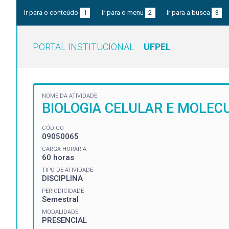
Ir para o conteúdo
1
Ir para o menu
2
Ir para a busca
3
PORTAL INSTITUCIONAL
UFPEL
NOME DA ATIVIDADE
BIOLOGIA CELULAR E MOLEC
CÓDIGO
09050065
CARGA HORÁRIA
60 horas
TIPO DE ATIVIDADE
DISCIPLINA
PERIODICIDADE
Semestral
MODALIDADE
PRESENCIAL