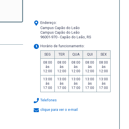
Endereço:
Campus Capão do Leão
Campus Capão do Leão
96001-970 - Capão do Leão, RS
Horário de funcionamento:
SEG
TER
QUA
QUI
SEX
08:00
08:00
08:00
08:00
08:00
às
às
às
às
às
12:00
12:00
12:00
12:00
12:00
13:00
13:00
13:00
13:00
13:00
às
às
às
às
às
17:00
17:00
17:00
17:00
17:00
Telefones
clique para ver o e-mail