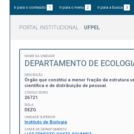
Ir para o conteúdo
1
Ir para o menu
2
Ir para a busca
3
PORTAL INSTITUCIONAL
UFPEL
NOME DA UNIDADE
DEPARTAMENTO DE ECOLOGIA
DESCRIÇÃO
Órgão que constitui a menor fração da estrutura un
científica e de distribuição de pessoal.
CÓDIGO SIORG
26721
SIGLA
DEZG
UNIDADE SUPERIOR
Instituto de Biologia
CHEFE DE DEPARTAMENTO