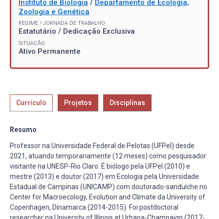
Instituto de Biologia
/
Departamento de Ecologia,
Zoologia e Genética
REGIME / JORNADA DE TRABALHO
Estatutário / Dedicação Exclusiva
SITUAÇÃO
Ativo Permanente
Currículo
Projetos
Disciplinas
Resumo
Professor na Universidade Federal de Pelotas (UFPel) desde
2021, atuando temporariamente (12 meses) como pesquisador
visitante na UNESP-Rio Claro. É biólogo pela UFPel (2010) e
mestre (2013) e doutor (2017) em Ecologia pela Universidade
Estadual de Campinas (UNICAMP) com doutorado-sanduíche no
Center for Macroecology, Evolution and Climate da University of
Copenhagen, Dinamarca (2014-2015). Foi postdoctoral
researcher na University of Illinois at Urbana-Champaign (2017-