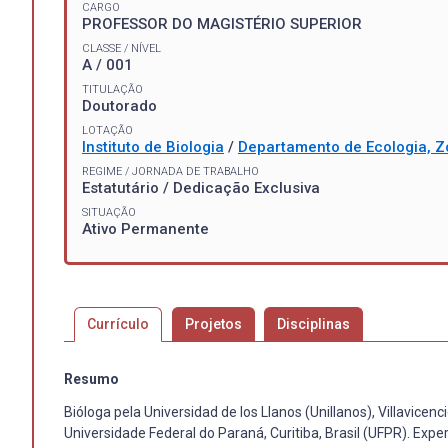
CARGO
PROFESSOR DO MAGISTÉRIO SUPERIOR
CLASSE / NÍVEL
A / 001
TITULAÇÃO
Doutorado
LOTAÇÃO
Instituto de Biologia
/
Departamento de Ecologia, Z
REGIME / JORNADA DE TRABALHO
Estatutário / Dedicação Exclusiva
SITUAÇÃO
Ativo Permanente
Currículo
Projetos
Disciplinas
Resumo
Bióloga pela Universidad de los Llanos (Unillanos), Villavice
Universidade Federal do Paraná, Curitiba, Brasil (UFPR). Exp