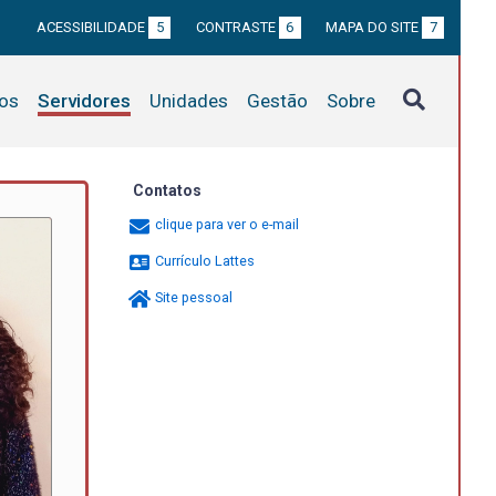
ACESSIBILIDADE
5
CONTRASTE
6
MAPA DO SITE
7
tos
Servidores
Unidades
Gestão
Sobre
Contatos
clique para ver o e-mail
Currículo Lattes
Site pessoal